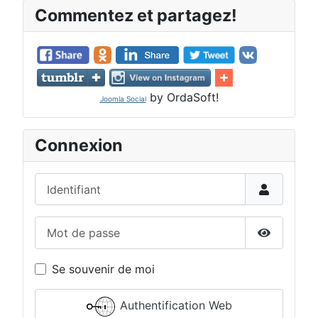
Commentez et partagez!
by OrdaSoft!
Joomla Social
Connexion
Identifiant
Mot de passe
Afficher 
Se souvenir de moi
Authentification Web