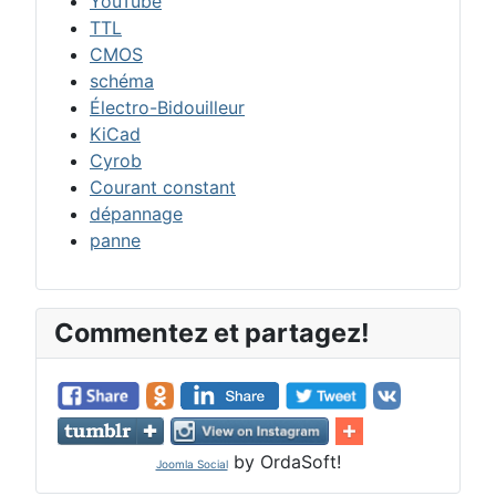
YouTube
TTL
CMOS
schéma
Électro-Bidouilleur
KiCad
Cyrob
Courant constant
dépannage
panne
Commentez et partagez!
by OrdaSoft!
Joomla Social