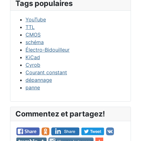
Tags populaires
YouTube
TTL
CMOS
schéma
Électro-Bidouilleur
KiCad
Cyrob
Courant constant
dépannage
panne
Commentez et partagez!