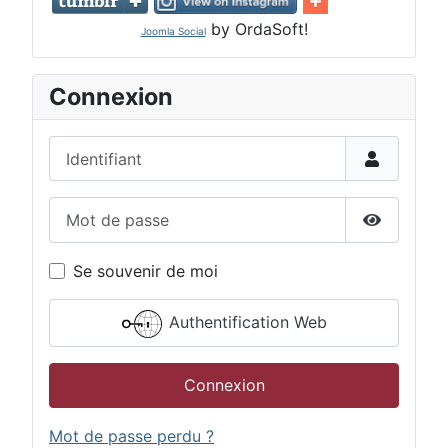
by OrdaSoft!
Joomla Social
Connexion
Identifiant
Mot de passe
Afficher 
Se souvenir de moi
Authentification Web
Connexion
Mot de passe perdu ?