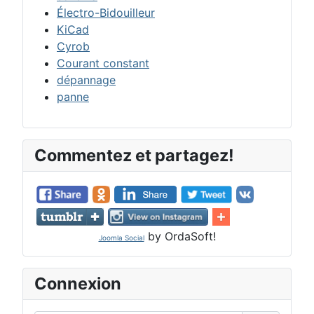
Électro-Bidouilleur
KiCad
Cyrob
Courant constant
dépannage
panne
Commentez et partagez!
by OrdaSoft!
Joomla Social
Connexion