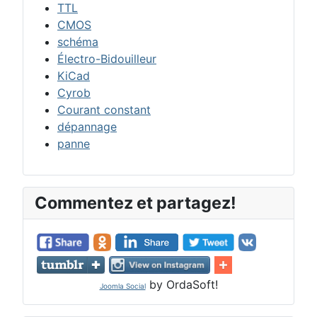
TTL
CMOS
schéma
Électro-Bidouilleur
KiCad
Cyrob
Courant constant
dépannage
panne
Commentez et partagez!
by OrdaSoft!
Joomla Social